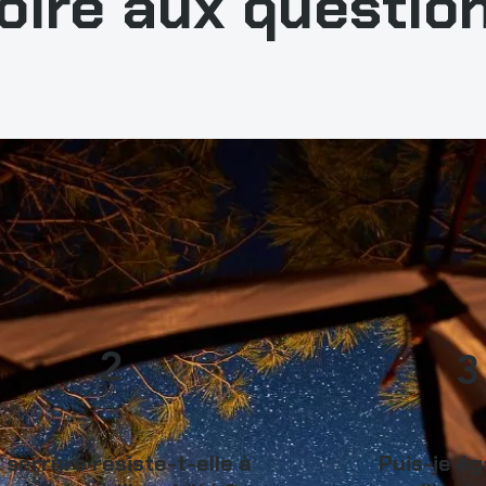
oire aux questio
2
3
 serrure résiste-t-elle à
Puis-je é