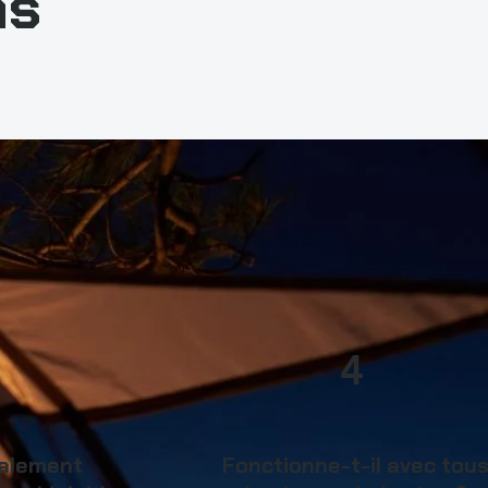
ns
4
galement
Fonctionne-t-il avec tou