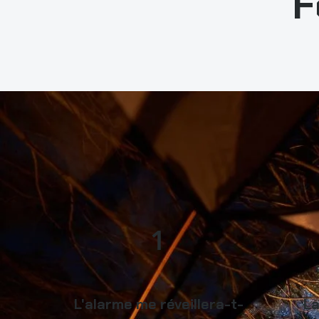
F
1
L'alarme me réveillera-t-
La