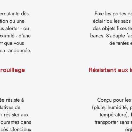
ercutante dès
Fixe les portes de
ation ou une
éclair ou les sacs 
s alerter - ou
des objets fixes t
oximité - d'une
bancs. S'adapte fac
nt que vous
de tentes 
 en randonnée.
rouillage
Résistant aux 
e
ée résiste à
Conçu pour les 
ntatives de
(pluie, humidité, 
 résister aux
température). 
 courantes dans
transporter sans 
cès silencieux
éq